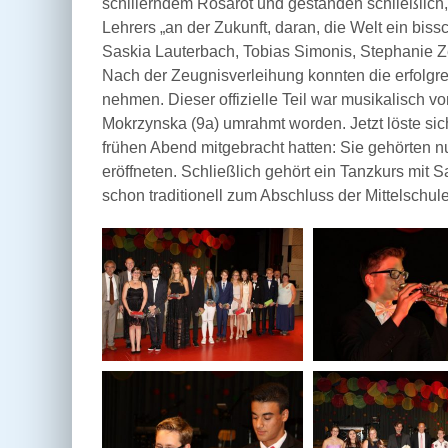
schillerndem Rosarot und gestanden schließlich,
Lehrers „an der Zukunft, daran, die Welt ein bi
Saskia Lauterbach, Tobias Simonis, Stephanie Ze
Nach der Zeugnisverleihung konnten die erfolgr
nehmen. Dieser offizielle Teil war musikalisch vo
Mokrzynska (9a) umrahmt worden. Jetzt löste si
frühen Abend mitgebracht hatten: Sie gehörten n
eröffneten. Schließlich gehört ein Tanzkurs mi
schon traditionell zum Abschluss der Mittelschul