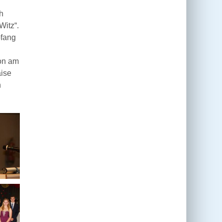
h
Witz“.
pfang
hon am
aise
n