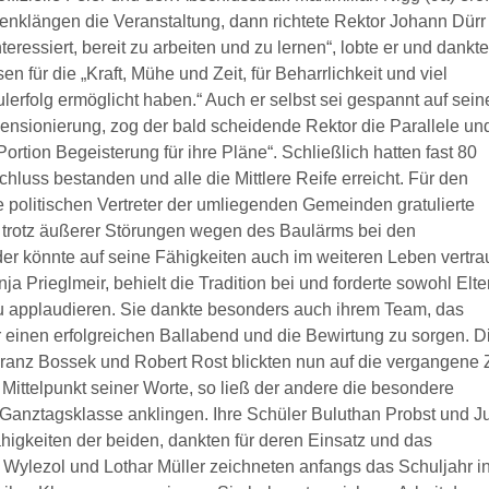
enklängen die Veranstaltung, dann richtete Rektor Johann Dürr
nteressiert, bereit zu arbeiten und zu lernen“, lobte er und dankte
 für die „Kraft, Mühe und Zeit, für Beharrlichkeit und viel
ulerfolg ermöglicht haben.“ Auch er selbst sei gespannt auf sein
ensionierung, zog der bald scheidende Rektor die Parallele un
rtion Begeisterung für ihre Pläne“. Schließlich hatten fast 80
luss bestanden und alle die Mittlere Reife erreicht. Für den
olitischen Vertreter der umliegenden Gemeinden gratulierte
 trotz äußerer Störungen wegen des Baulärms bei den
r könnte auf seine Fähigkeiten auch im weiteren Leben vertra
ja Prieglmeir, behielt die Tradition bei und forderte sowohl Elte
zu applaudieren. Sie dankte besonders auch ihrem Team, das
r einen erfolgreichen Ballabend und die Bewirtung zu sorgen. D
ranz Bossek und Robert Rost blickten nun auf die vergangene Z
n Mittelpunkt seiner Worte, so ließ der andere die besondere
Ganztagsklasse anklingen. Ihre Schüler Buluthan Probst und Ju
higkeiten der beiden, dankten für deren Einsatz und das
Wylezol und Lothar Müller zeichneten anfangs das Schuljahr i