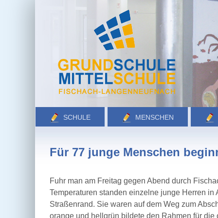
Zum
Inhalt
springen
SCHULE
MENSCHEN
Für 77 junge Menschen beginn
Fuhr man am Freitag gegen Abend durch Fischac
Temperaturen standen einzelne junge Herren in
Straßenrand. Sie waren auf dem Weg zum Abschlu
orange und hellgrün bildete den Rahmen für die o