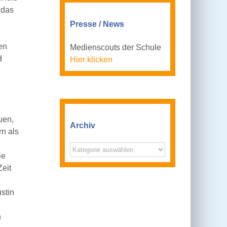
 das
Presse / News
en
Medienscouts der Schule
d
Hier klicken
uen,
Archiv
rn als
Archiv
ie
eit
stin
n