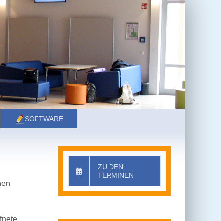
SOFTWARE
ZU DEN
TERMINEN
hen
fnete