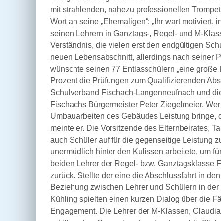
mit strahlenden, nahezu professionellen Trompet
Wort an seine „Ehemaligen“: „Ihr wart motiviert, i
seinen Lehrern in Ganztags-, Regel- und M-Klassen
Verständnis, die vielen erst den endgültigen Sch
neuen Lebensabschnitt, allerdings nach seiner P
wünschte seinen 77 Entlasschülern „eine große Po
Prozent die Prüfungen zum Qualifizierenden Absch
Schulverband Fischach-Langenneufnach und die p
Fischachs Bürgermeister Peter Ziegelmeier. Wer
Umbauarbeiten des Gebäudes Leistung bringe, de
meinte er. Die Vorsitzende des Elternbeirates, Tan
auch Schüler auf für die gegenseitige Leistung 
unermüdlich hinter den Kulissen arbeitete, um fü
beiden Lehrer der Regel- bzw. Ganztagsklasse F
zurück. Stellte der eine die Abschlussfahrt in de
Beziehung zwischen Lehrer und Schülern in der 
Kühling spielten einen kurzen Dialog über die Fä
Engagement. Die Lehrer der M-Klassen, Claudia 