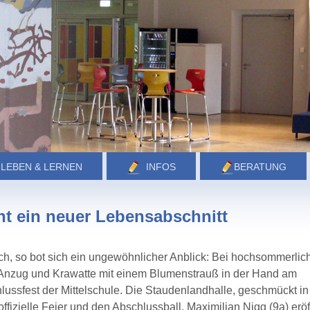
LEBEN & LERNEN
INFOS
BERATUNG
t ein neuer Lebensabschnitt
h, so bot sich ein ungewöhnlicher Anblick: Bei hochsommerlic
 Anzug und Krawatte mit einem Blumenstrauß in der Hand am
ssfest der Mittelschule. Die Staudenlandhalle, geschmückt in
ffizielle Feier und den Abschlussball. Maximilian Nigg (9a) eröf