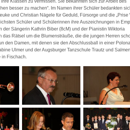
 ihre Klassen zu vermissen. Sie bekannten sich zur Arbeit des
sschen besser zu machen“. Im Namen ihrer Schüler bedankten sic
uke und Christian Nägele für Geduld, Fürsorge und die „Prise 
eichsten Schüler und Schülerinnen ihre Auszeichnungen in Em
n der Sängerin Kathrin Biber (8cM) und der Pianistin Wiktoria
ch das Rätsel um die Blumensträuße, die die jungen Herren sc
un den Damen, mit denen sie den Abschlussball in einer Polon
t Sabine Ulmer und der Augsburger Tanzschule Trautz und Salme
e in Fischach.