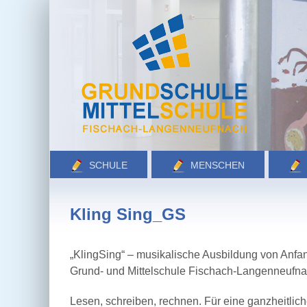
Zum
Inhalt
springen
SCHULE
MENSCHEN
Kling Sing_GS
„KlingSing“ – musikalische Ausbildung von Anfa
Grund- und Mittelschule Fischach-Langenneufn
Lesen, schreiben, rechnen. Für eine ganzheitlich