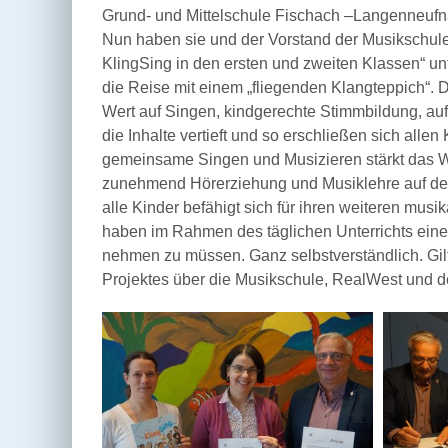
Grund- und Mittelschule Fischach –Langenneufna
Nun haben sie und der Vorstand der Musikschul
KlingSing in den ersten und zweiten Klassen“ unte
die Reise mit einem „fliegenden Klangteppich“. 
Wert auf Singen, kindgerechte Stimmbildung, au
die Inhalte vertieft und so erschließen sich all
gemeinsame Singen und Musizieren stärkt das W
zunehmend Hörerziehung und Musiklehre auf dem 
alle Kinder befähigt sich für ihren weiteren musi
haben im Rahmen des täglichen Unterrichts eine B
nehmen zu müssen. Ganz selbstverständlich. Gilt 
Projektes über die Musikschule, RealWest und de