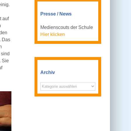
inig.
Presse / News
t auf
n
Medienscouts der Schule
rden
Hier klicken
. Das
n
 sind
. Sie
uf
Archiv
Archiv