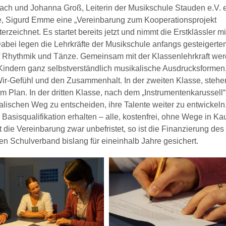
ch und Johanna Groß, Leiterin der Musikschule Stauden e.V. e
e, Sigurd Emme eine „Vereinbarung zum Kooperationsprojekt
rzeichnet. Es startet bereits jetzt und nimmt die Erstklässler mi
Dabei legen die Lehrkräfte der Musikschule anfangs gesteigerte
f Rhythmik und Tänze. Gemeinsam mit der Klassenlehrkraft we
en Kindern ganz selbstverständlich musikalische Ausdrucksformen
ir-Gefühl und den Zusammenhalt. In der zweiten Klasse, stehe
Plan. In der dritten Klasse, nach dem „Instrumentenkarussell“
kalischen Weg zu entscheiden, ihre Talente weiter zu entwickeln
asisqualifikation erhalten – alle, kostenfrei, ohne Wege in Ka
die Vereinbarung zwar unbefristet, so ist die Finanzierung des
n Schulverband bislang für eineinhalb Jahre gesichert.