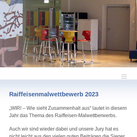
Zum
Inhalt
springen
Raiffeisenmalwettbewerb 2023
„WIR! – Wie sieht Zusammenhalt aus“ lautet in diesem
Jahr das Thema des Raiffeisen-Malwettberwerbs.
Auch wir sind wieder dabei und unsere Jury hat es
nicht leicht aus den vielen guten Beiträgen die Sieger